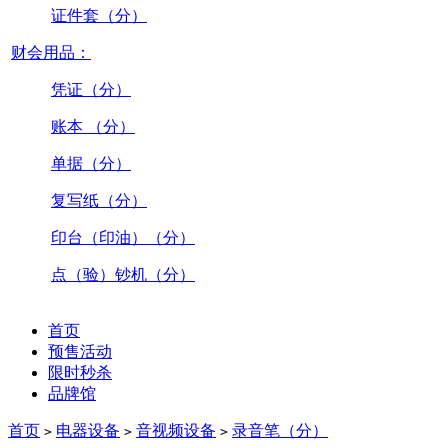
证件套（分）
财会用品：
凭证（分）
账本 （分）
单据（分）
复写纸（分）
印台（印油）（分）
点（验）钞机（分）
首页
预售活动
限时秒杀
品牌馆
首页
电器设备
音视频设备
录音笔（分）
>
>
>