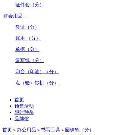
证件套（分）
财会用品：
凭证（分）
账本 （分）
单据（分）
复写纸（分）
印台（印油）（分）
点（验）钞机（分）
首页
预售活动
限时秒杀
品牌馆
首页
办公用品
书写工具
圆珠笔（分）
>
>
>